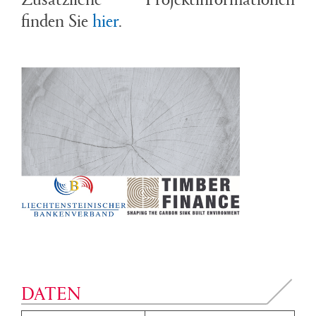
finden Sie
hier
.
DATEN