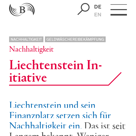
DE
EN
NACHHALTIGKEIT
GELDWÄSCHEREIBEKÄMPFUNG
Nachhaltigkeit
Liech­ten­stein In­
itia­ti­ve
Liechtenstein und sein
Finanzplatz setzen sich für
Nachhaltigkeit ein.
Das ist seit
Langem bekannt. Weniger