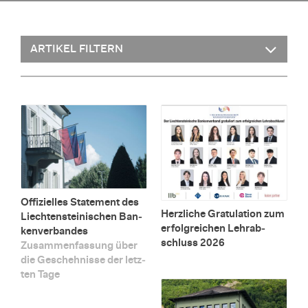
Of­fi­zi­el­les State­ment des
Herz­li­che Gra­tu­la­ti­on zum
Liech­ten­stei­ni­schen Ban­
er­folg­rei­chen Lehr­ab­
ken­ver­ban­des
schluss 2026
Zu­sam­men­fas­sung über
die Ge­scheh­nis­se der letz­
ten Tage