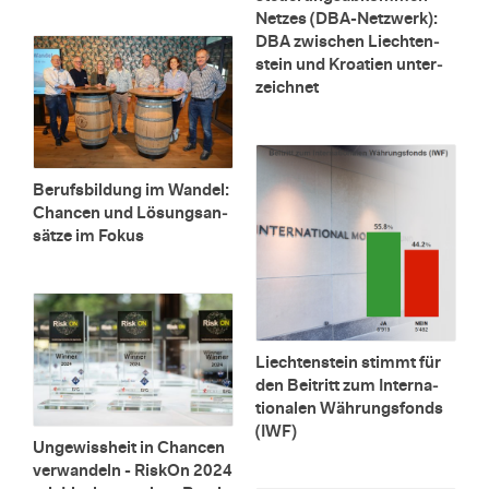
Net­zes (DBA-Netz­werk):
DBA zwi­schen Liech­ten­
stein und Kroa­ti­en un­ter­
zeich­net
Be­rufs­bil­dung im Wan­del:
Chan­cen und Lö­sungs­an­
sät­ze im Fokus
Liech­ten­stein stimmt für
den Bei­tritt zum In­ter­na­
tio­na­len Wäh­rungs­fonds
(IWF)
Un­ge­wiss­heit in Chan­cen
ver­wan­deln - Ris­kOn 2024