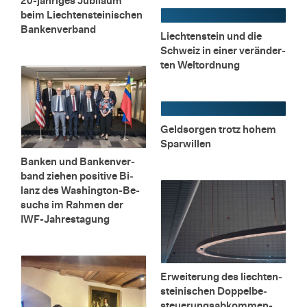
20-jäh­ri­ges Ju­bi­lä­um
beim Liech­ten­stei­ni­schen
Ban­ken­ver­band
Liech­ten­stein und die
Schweiz in einer ver­än­der­
ten Welt­ord­nung
Geld­sor­gen trotz hohem
Spar­wil­len
Ban­ken und Ban­ken­ver­
band zie­hen po­si­ti­ve Bi­
lanz des Wa­shing­ton-Be­
suchs im Rah­men der
IWF-Jah­res­ta­gung
Er­wei­te­rung des liech­ten­
stei­ni­schen Dop­pel­be­
steue­rungs­ab­kom­men-