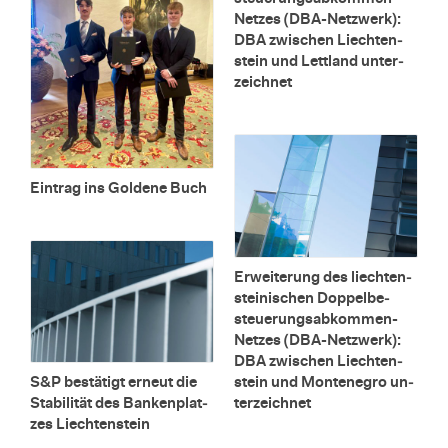
Net­zes (DBA-Netz­werk):
DBA zwi­schen Liech­ten­
stein und Lett­land un­ter­
zeich­net
Ein­trag ins Gol­de­ne Buch
Er­wei­te­rung des liech­ten­
stei­ni­schen Dop­pel­be­
steue­rungs­ab­kom­men-
Net­zes (DBA-Netz­werk):
DBA zwi­schen Liech­ten­
stein und Mon­te­ne­gro un­
S&P be­stä­tigt er­neut die
ter­zeich­net
Sta­bi­li­tät des Ban­ken­plat­
zes Liech­ten­stein