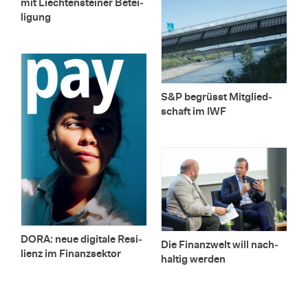
mit Liech­ten­stei­ner Be­tei­
li­gung
S&P be­grüsst Mit­glied­
schaft im IWF
DORA: neue di­gi­ta­le Resi­
Die Fi­nanz­welt will nach­
li­enz im Fi­nanz­sek­tor
hal­tig wer­den