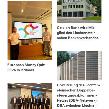
Cel­si­on Bank wird Mit­
glied des Liech­ten­stei­ni­
schen Ban­ken­ver­ban­des
Eu­ro­pean Money Quiz
2026 in Brüs­sel
Er­wei­te­rung des liech­ten­
stei­ni­schen Dop­pel­be­
steue­rungs­ab­kom­men-
Net­zes (DBA-Netz­werk):
DBA zwi­schen Liech­ten­