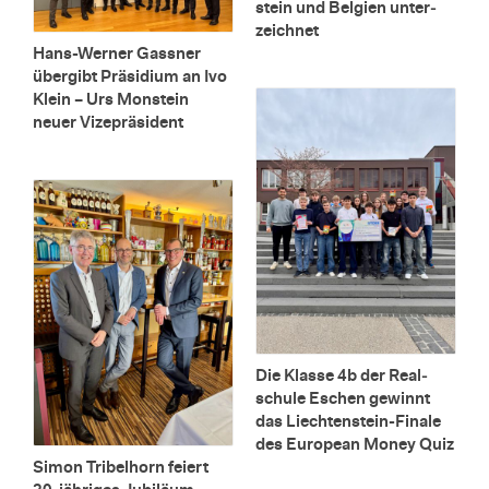
stein und Bel­gi­en un­ter­
zeich­net
Hans-Wer­ner Gas­s­ner
über­gibt Prä­si­di­um an Ivo
Klein – Urs Mons­tein
neuer Vi­ze­prä­si­dent
Die Klas­se 4b der Re­al­
schu­le Eschen ge­winnt
das Liech­ten­stein-Fi­na­le
des Eu­ro­pean Money Quiz
Simon Tri­bel­horn fei­ert