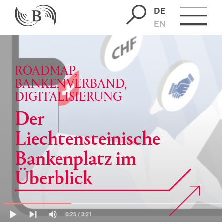
DE
EN
ROADMAP,
BANKENVERBAND,
DIGITALISIERUNG
Der
Liechtensteinische
Bankenplatz im
Überblick