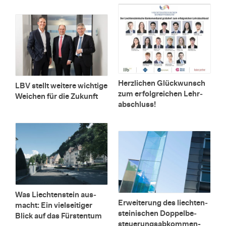
Herz­li­chen Glück­wunsch
LBV stellt wei­te­re wich­ti­ge
zum er­folg­rei­chen Lehr­
Wei­chen für die Zu­kunft
ab­schluss!
Was Liech­ten­stein aus­
Er­wei­te­rung des liech­ten­
macht: Ein viel­sei­ti­ger
stei­ni­schen Dop­pel­be­
Blick auf das Fürs­ten­tum
steue­rungs­ab­kom­men-