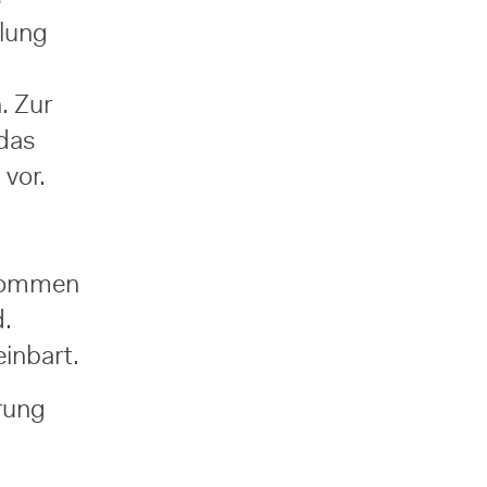
lung
. Zur
 das
vor.
bkommen
d.
inbart.
rung