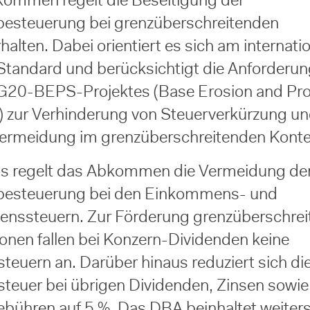
ommen regelt die Beseitigung der
esteuerung bei grenzüberschreitenden
alten. Dabei orientiert es sich am internati
andard und berücksichtigt die Anforderu
0-BEPS-Projektes (Base Erosion and Prof
g) zur Verhinderung von Steuerverkürzung u
ermeidung im grenzüberschreitenden Konte
ls regelt das Abkommen die Vermeidung de
besteuerung bei den Einkommens- und
nssteuern. Zur Förderung grenzüberschrei
ionen fallen bei Konzern-Dividenden keine
teuern an. Darüber hinaus reduziert sich di
steuer bei übrigen Dividenden, Zinsen sowie
ebühren auf 5 %. Das DBA beinhaltet weiter