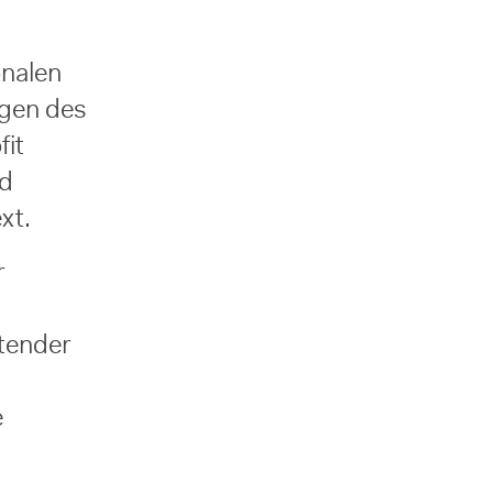
onalen
ngen des
it
nd
xt.
r
tender
e
s