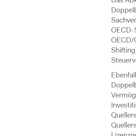
Das Abk
Doppelb
Sachverh
OECD-St
OECD/G2
Shiftin
Steuerv
Ebenfal
Doppel
Vermöge
Investit
Quellens
Quellen
Lizenzg