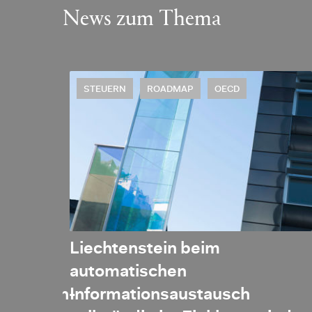
News zum Thema
STEUERN
ROADMAP
OECD
Liechtenstein beim
automatischen
bkommen-
Informationsaustausch