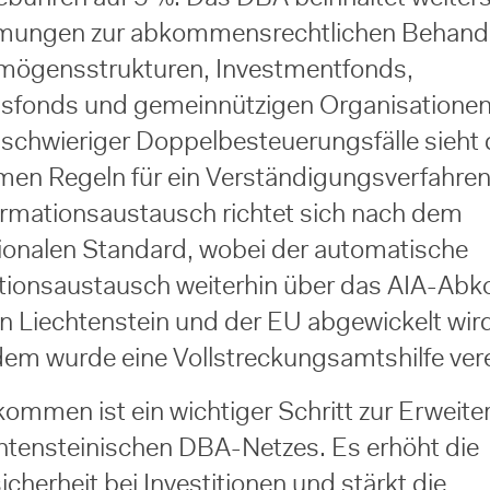
mungen zur abkommensrechtlichen Behand
mögensstrukturen, Investmentfonds,
sfonds und gemeinnützigen Organisationen
schwieriger Doppelbesteuerungsfälle sieht
n Regeln für ein Verständigungsverfahren 
ormationsaustausch richtet sich nach dem
tionalen Standard, wobei der automatische
tionsaustausch weiterhin über das AIA-A
n Liechtenstein und der EU abgewickelt wir
em wurde eine Vollstreckungsamtshilfe vere
ommen ist ein wichtiger Schritt zur Erweite
chtensteinischen DBA-Netzes. Es erhöht die
cherheit bei Investitionen und stärkt die