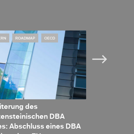
ERN
ROADMAP
OECD
STEUERN
EWR
iterung des
Spanien ane
tensteinischen DBA
Liechtenstei
es: Abschluss eines DBA
Bemühungen