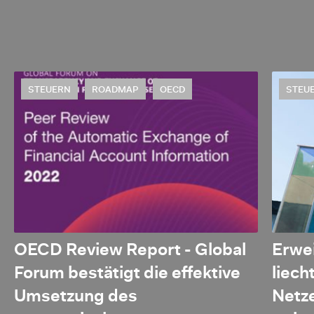
STEUERN
ROADMAP
OECD
STEU
OECD Review Report - Global
Erwe
Forum bestätigt die effektive
liech
Umsetzung des
Netz