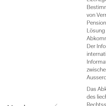
Bestim
von Ver
Pension
Lösung 
Abkomme
Der Inf
interna
Informa
zwische
Ausserd
Das Abk
des lie
Rechtssi