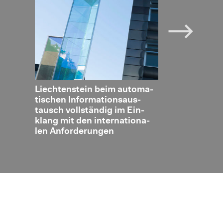
en­
Liech­ten­stein beim au­to­ma­
OECD Re­view
steue­
ti­schen In­for­ma­ti­ons­aus­
bal Forum be­s
es
tausch voll­stän­dig im Ein­
fek­ti­ve Um­s
wi­
klang mit den in­ter­na­tio­na­
ma­ti­schen In­
nd
len An­for­de­run­gen
tauschs (AIA)
h­net
stein