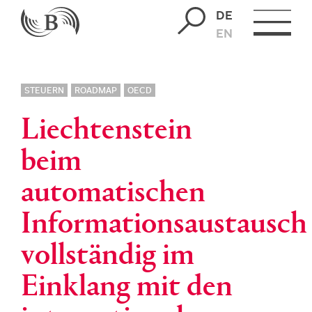
DE
EN
STEUERN
ROADMAP
OECD
Liechtenstein
beim
automatischen
Informationsaustausch
vollständig im
Einklang mit den