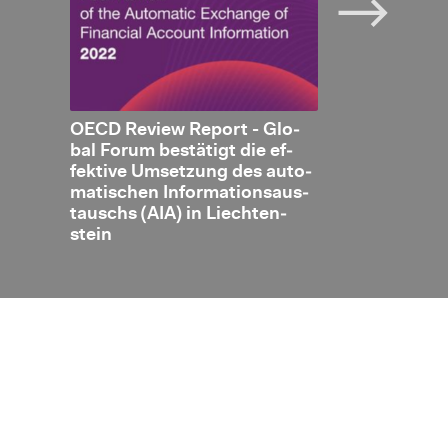
en­
OECD Re­view Re­port - Glo­
Er­wei­te­rung
steue­
bal Forum be­stä­tigt die ef­
stei­ni­schen
es
fek­ti­ve Um­set­zung des au­to­
schluss eine
wi­
ma­ti­schen In­for­ma­ti­ons­aus­
dem EU Mit­gl
nd
tauschs (AIA) in Liech­ten­
mä­ni­en und L
h­net
stein