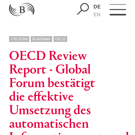
DE
EN
STEUERN
ROADMAP
OECD
OECD Review
Report - Global
Forum bestätigt
die effektive
Umsetzung des
automatischen