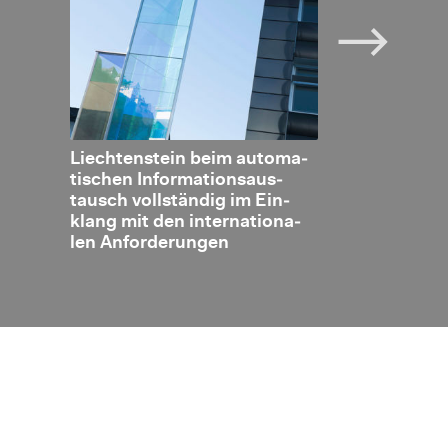
en­
Liech­ten­stein beim au­to­ma­
Er­wei­te­rung
steue­
ti­schen In­for­ma­ti­ons­aus­
stei­ni­schen
es
tausch voll­stän­dig im Ein­
schluss eine
wi­
klang mit den in­ter­na­tio­na­
dem EU Mit­gl
nd
len An­for­de­run­gen
mä­ni­en und L
h­net