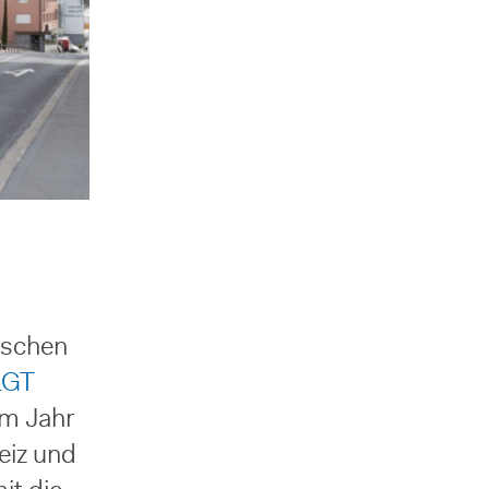
nischen
GT
em Jahr
eiz und