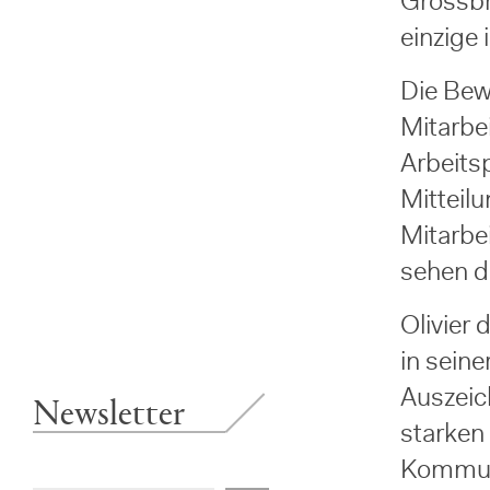
Grossbri
einzige 
Die Bew
Mitarbei
Arbeitsp
Mitteil
Mitarbei
sehen d
Olivier 
in seine
Newsletter
Auszeic
starken
Kommuni