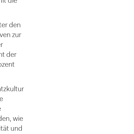
it die
ter den
iven zur
r
nt der
ozent
tzkultur
e
e
den, wie
tät und