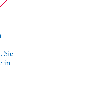
n
 Sie
e in