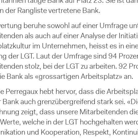
tannien tätige Bank auf Platz 23. Sie ist dam
in der Rangliste vertretene Bank.
ertung beruhe sowohl auf einer Umfrage un
tenden als auch auf einer Analyse der Initiat
latzkultur im Unternehmen, heisst es in eine
ung der LGT. Laut der Umfrage sind 94 Proze
tenden stolz, bei der LGT zu arbeiten. 92 Pr
ie Bank als «grossartigen Arbeitsplatz» an.
de Perregaux hebt hervor, dass die Arbeitspla
r Bank auch grenzübergreifend stark sei. «Di
hnung zeigt, dass unsere Mitarbeitenden di
 Werte, welche in der LGT hochgehalten wer
kation und Kooperation, Respekt, Kontinui