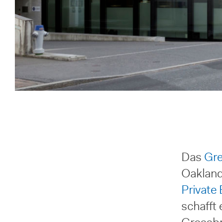
Das
Gre
Oakland
Private
schafft 