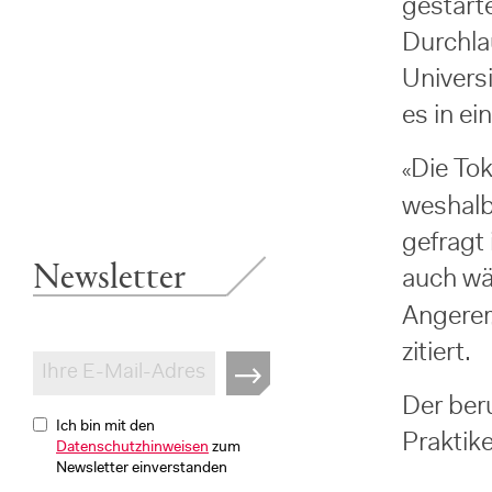
gestart
Durchla
Univers
es in ei
Die To
«
weshalb
gefragt
Newsletter
auch wä
Angerer
zitiert.
Der ber
Ich bin mit den
Praktik
Datenschutzhinweisen
zum
Newsletter einverstanden