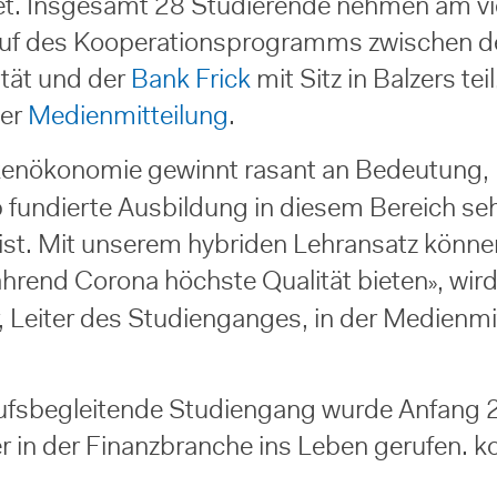
et. Insgesamt 28 Studierende nehmen am vi
uf des Kooperationsprogramms zwischen d
ität und der
Bank Frick
mit Sitz in Balzers teil
ner
Medienmitteilung
.
kenökonomie gewinnt rasant an Bedeutung,
 fundierte Ausbildung in diesem Bereich se
 ist. Mit unserem hybriden Lehransatz könne
hrend Corona höchste Qualität bieten
, wir
»
, Leiter des Studienganges, in der Medienmi
ufsbegleitende Studiengang wurde Anfang 
er in der Finanzbranche ins Leben gerufen. k