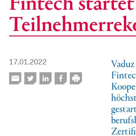
Fintech startet
Teilnehmerrek
Vaduz 
17.01.2022
Fintec
Kooper
höchst
gestar
berufs
Zertif