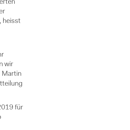
erten
er
, heisst
hr
n wir
d Martin
tteilung
2019 für
o