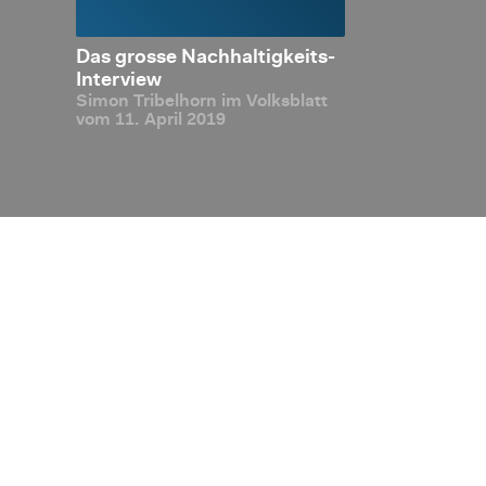
LUX-
Das gros­se Nach­hal­tig­keits-
Liech­ten­stei
m Ban­
In­ter­view
2019: In­ter­na
Simon Tri­bel­horn im Volks­blatt
ten geben bei
vom 11. April 2019
die Rich­tung