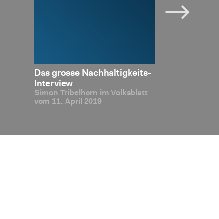
tein:
Das gros­se Nach­hal­tig­keits-
Liech­ten­stei
m bei
In­ter­view
2019: In­ter­na
Simon Tri­bel­horn im Volks­blatt
i­täts­
ten geben bei
vom 11. April 2019
die Rich­tung