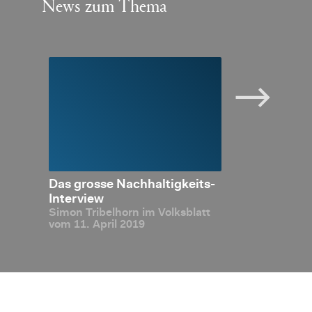
News zum Thema
Or­ga­
Das gros­se Nach­hal­tig­keits-
Um­fas­sen­de 
ro­pa
In­ter­view
Keine Ta­xo­
Simon Tri­bel­horn im Volks­blatt
 für
vom 11. April 2019
pa bis