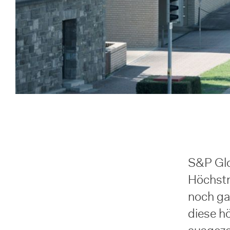
S&P Glo
Höchstn
noch ga
diese h