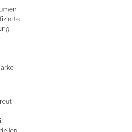
räumen
izierte
rung
tarke
n
reut
it
dellen