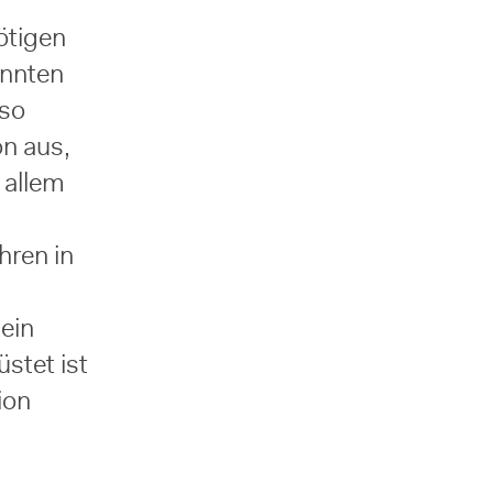
ötigen
onnten
 so
n aus,
 allem
hren in
tein
stet ist
ion
n