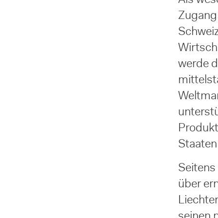
Zugang 
Schweiz
Wirtscha
werde d
mittels
Weltmar
unterst
Produkt
Staaten
Seitens
über er
Liechte
seinen 