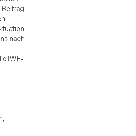
 Beitrag
ch
ituation
uns nach
die IWF-
n,