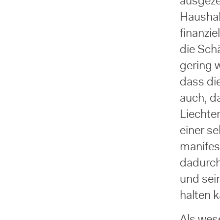
ausgezei
Haushal
finanzi
die Schä
gering 
dass die
auch, da
Liechte
einer s
manifest
dadurch
und sei
halten 
Als wes