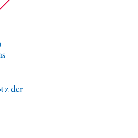
n
as
otz der