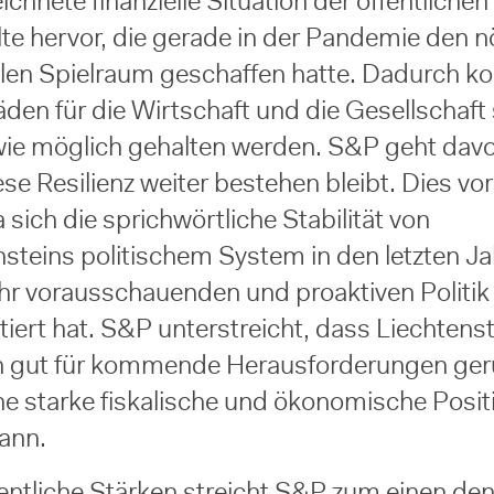
chnete finanzielle Situation der öffentlichen
te hervor, die gerade in der Pandemie den n
ellen Spielraum geschaffen hatte. Dadurch k
den für die Wirtschaft und die Gesellschaft
wie möglich gehalten werden. S&P geht davo
se Resilienz weiter bestehen bleibt. Dies vor
 sich die sprichwörtliche Stabilität von
nsteins politischem System in den letzten Ja
ehr vorausschauenden und proaktiven Politik
iert hat. S&P unterstreicht, dass Liechtens
 gut für kommende Herausforderungen gerü
ne starke fiskalische und ökonomische Posit
kann.
entliche Stärken streicht S&P zum einen de