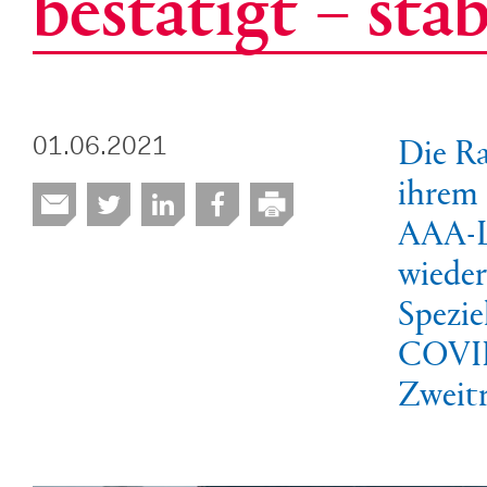
bestätigt – sta
Die Ra
01.06.2021
ihrem 
AAA-L
wieder
Speziel
COVID
Zweitr