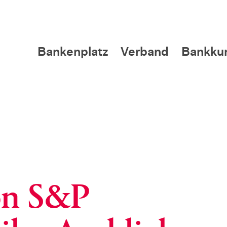
Bankenplatz
Verband
Bankku
on S&P