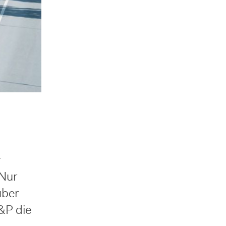
r
 Nur
über
&P die