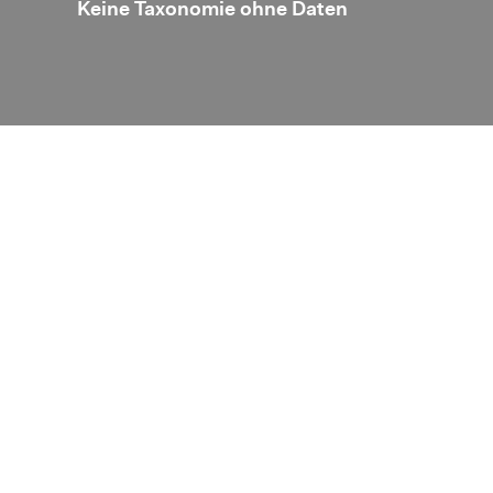
r­reefs
Keine Ta­xo­no­mie ohne Daten
ken­ver­band 
ko­ope­
des Block­cha
Ozea­
sti­tu­te
Disclaimer
Datenschutz