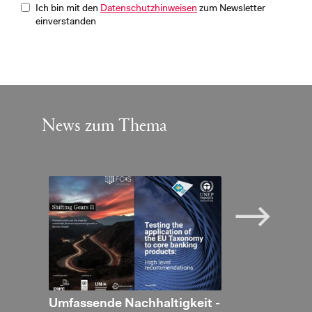
Ich bin mit den
Datenschutzhinweisen
zum Newsletter
einverstanden
News zum Thema
an­ken­
Um­fas­sen­de Nach­hal­tig­keit -
Der Liech­ten­