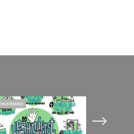
ENVERBAND
BANKEN
EWR