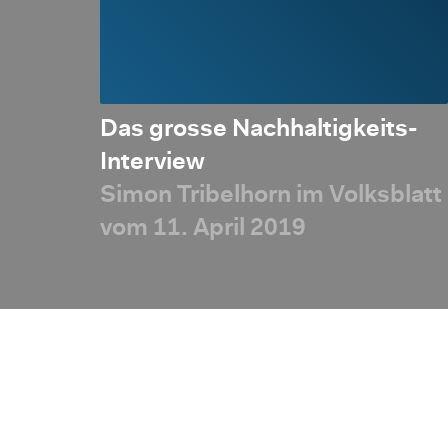
ein:
Das grosse Nachhaltigkeits-
 bei
Interview
Simon Tribelhorn im Volksblatt
vom 11. April 2019