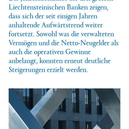
Liechtensteinischen Banken zeigen,
dass sich der seit einigen Jahren
anhaltende Aufwärtstrend weiter
fortsetzt. Sowohl was die verwalteten
Vermögen und die Netto-Neugelder als
auch die operativen Gewinne
anbelangt, konnten erneut deutliche
Steigerungen erzielt werden.