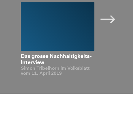
tein:
Das gros­se Nach­hal­tig­keits-
Liech­ten­stei
m bei
In­ter­view
2019: In­ter­na
Simon Tri­bel­horn im Volks­blatt
i­täts­
ten geben bei
vom 11. April 2019
die Rich­tung