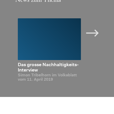
e Ban­
Das gros­se Nach­hal­tig­keits-
Nach­hal­tig­ke
n der
In­ter­view
Simon Tri­bel­horn im Volks­blatt
-Zero
vom 11. April 2019
­ter­
n bei