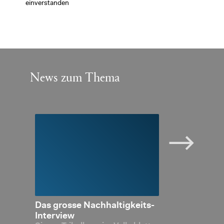
einverstanden
News zum Thema
 die
Das gros­se Nach­hal­tig­keits-
Nach­hal­tig­ke
h­hal­
In­ter­view