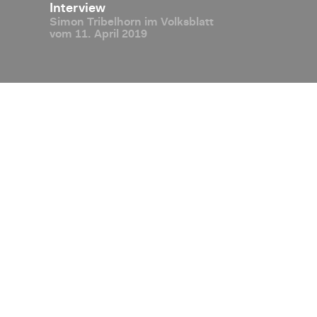
blick
In­ter­view
Simon Tri­bel­horn im Volks­blatt
vom 11. April 2019
Disclaimer
Datenschutz