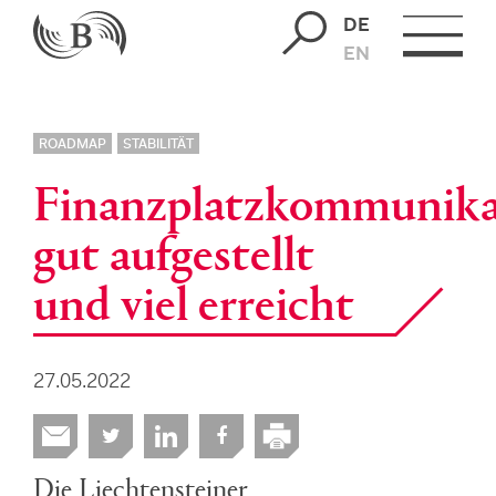
DE
EN
ROADMAP
STABILITÄT
Finanzplatzkommunika
gut aufgestellt
und viel erreicht
27.05.2022
Die Liechtensteiner