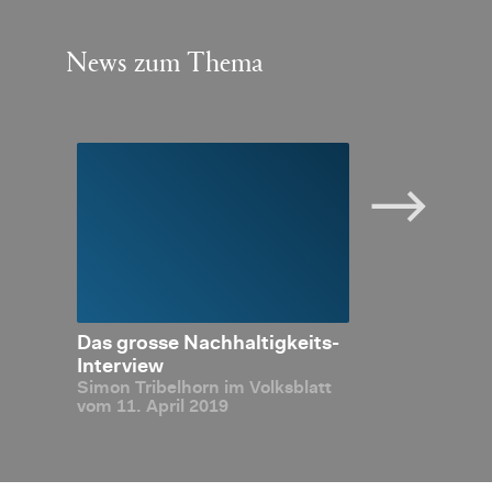
News zum Thema
e Ban­
Das gros­se Nach­hal­tig­keits-
Nach­hal­tig­ke
n der
In­ter­view
Simon Tri­bel­horn im Volks­blatt
-Zero
vom 11. April 2019
­ter­
n bei