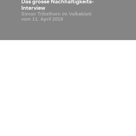
e Ban­
Das gros­se Nach­hal­tig­keits-
Nach­hal­tig­ke
n der
In­ter­view
Simon Tri­bel­horn im Volks­blatt
-Zero
vom 11. April 2019
­ter­
n bei
Disclaimer