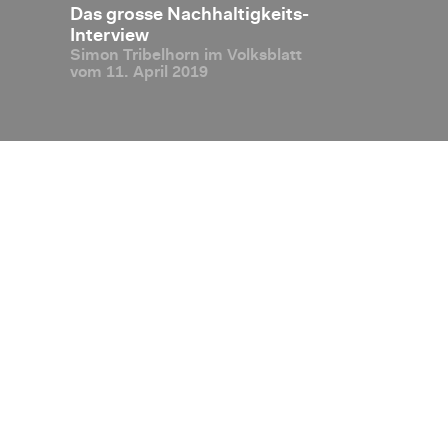
e Ban­
Das gros­se Nach­hal­tig­keits-
Nach­hal­tig­ke
n der
In­ter­view
Simon Tri­bel­horn im Volks­blatt
-Zero
vom 11. April 2019
­ter­
n bei
Disclaimer