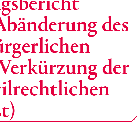
gsbericht
 Abänderung des
rgerlichen
(Verkürzung der
ilrechtlichen
t)