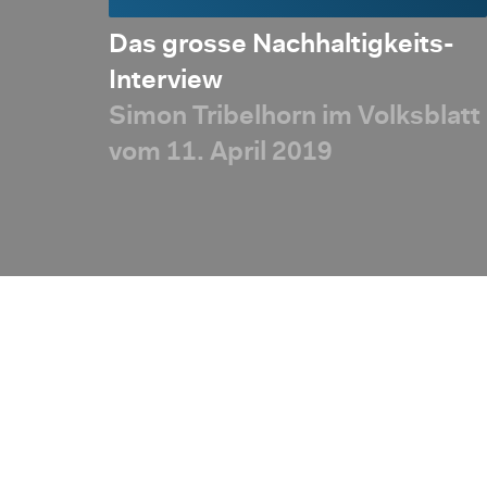
ng für
Das grosse Nachhaltigkeits-
 stabil
Interview
Simon Tribelhorn im Volksblatt
vom 11. April 2019