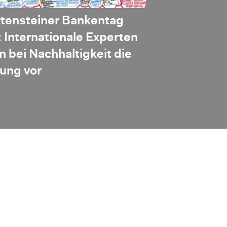
htensteiner Bankentag
Neue Roadm
 Internationale Experten
Wachstum d
 bei Nachhaltigkeit die
Nachhaltigke
ung vor