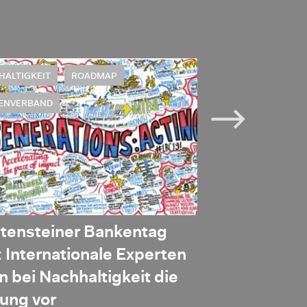
HALTIGKEIT
ROADMAP
NACHHALTIGKEIT
ENVERBAND
REGULIERUNG
htensteiner Bankentag
Umfassende 
 Internationale Experten
Keine Taxon
 bei Nachhaltigkeit die
ung vor