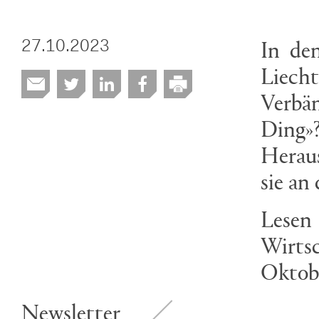
In den
27.10.2023
Liecht
Verbän
Ding»
Herau
sie an 
Les
Wirts
Oktobe
Newsletter