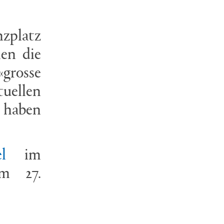
nzplatz
hen die
«grosse
uellen
 haben
kel
im
am 27.