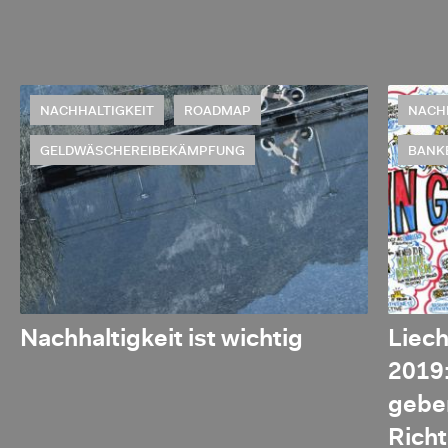
NACHHALTIGKEIT
ROADMAP
NACH
GELDWÄSCHEREIBEKÄMPFUNG
BANK
Nachhaltigkeit ist wichtig
Liec
2019:
geben
Richt