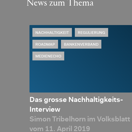
News zum Thema
NACHHALTIGKEIT
REGULIERUNG
ROADMAP
BANKENVERBAND
MEDIENECHO
Das grosse Nachhaltigkeits-
 von
Interview
Net-
Simon Tribelhorn im Volksblatt
s
vom 11. April 2019