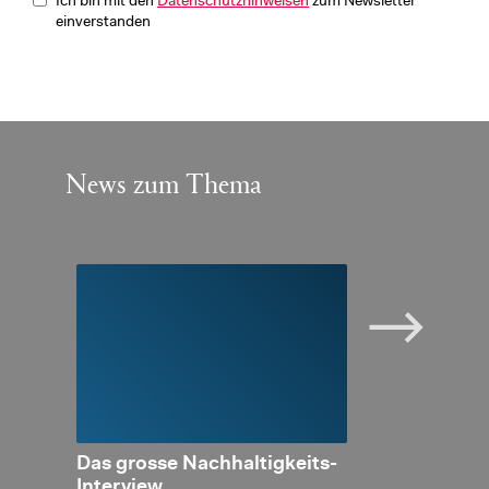
Ich bin mit den
Datenschutzhinweisen
zum Newsletter
einverstanden
News zum Thema
tein:
Das gros­se Nach­hal­tig­keits-
Liech­ten­stei
m bei
In­ter­view
2019: In­ter­na