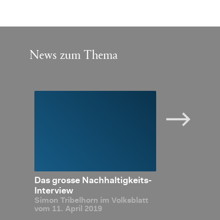
News zum Thema
e Ban­
Das gros­se Nach­hal­tig­keits-
Nach­hal­tig­ke
n der
In­ter­view
Simon Tri­bel­horn im Volks­blatt
-Zero
vom 11. April 2019
­ter­