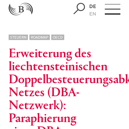
DE
EN
STEUERN
ROADMAP
OECD
Erweiterung des
liechtensteinischen
Doppelbesteuerungsa
Netzes (DBA-
Netzwerk):
Paraphierung