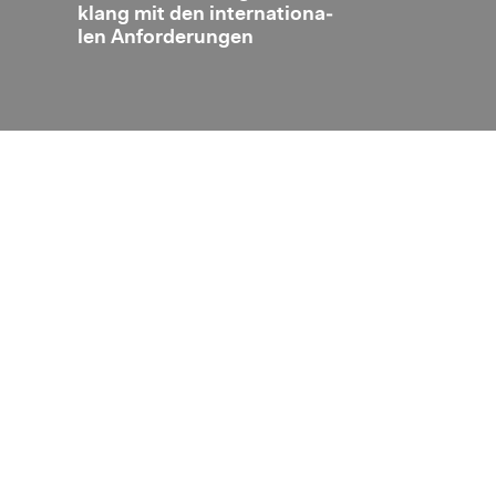
wi­
klang mit den in­ter­na­tio­na­
ma­ti­schen In­
nd
len An­for­de­run­gen
tauschs (AIA)
h­net
stein
Disclaimer
Datenschutz