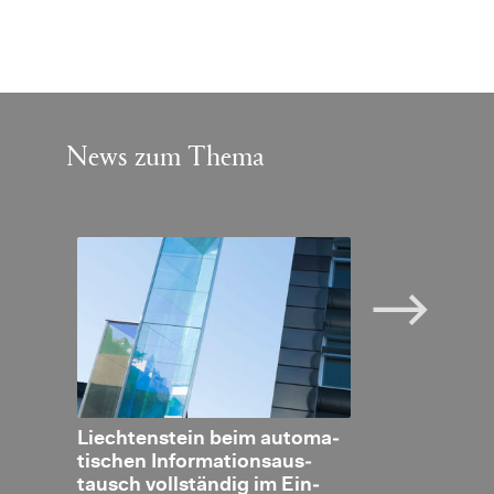
News zum Thema
en­
Liech­ten­stein beim au­to­ma­
OECD Re­view
steue­
ti­schen In­for­ma­ti­ons­aus­
bal Forum be­s
es
tausch voll­stän­dig im Ein­
fek­ti­ve Um­s