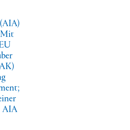
 (AIA)
 Mit
 EU
über
MAK)
ng
ment;
iner
s AIA