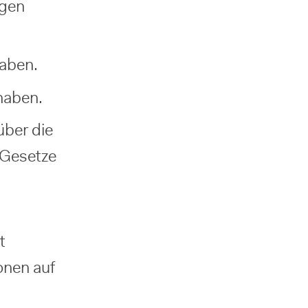
ngen
haben.
haben.
über die
 Gesetze
t
onen auf