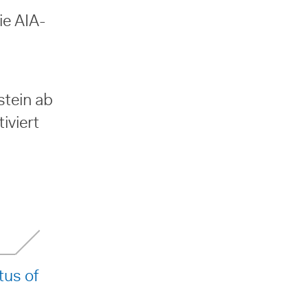
ie AIA-
stein ab
iviert
tus of