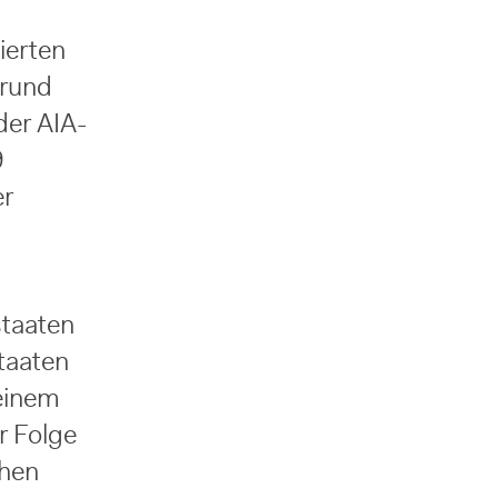
sierten
Grund
der AIA-
9
er
staaten
taaten
einem
r Folge
chen