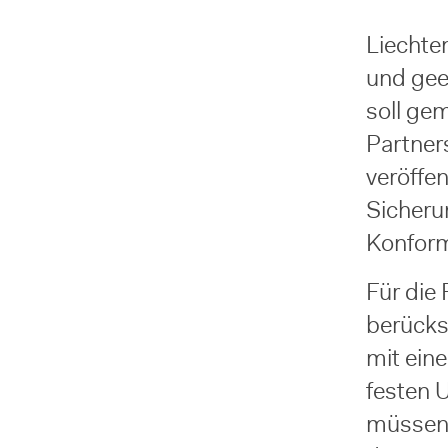
Liechten
und gee
soll ge
Partner
veröffen
Sicheru
Konform
Für die
berücks
mit ein
festen 
müssen 