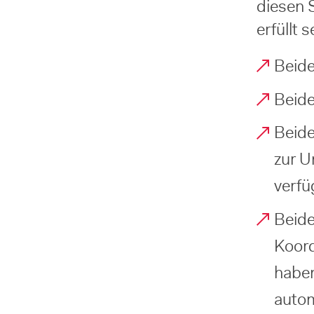
diesen 
erfüllt s
Beide
Beide
Beide
zur 
verfü
Beide
Koord
haben
autom