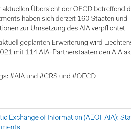
r aktuellen Übersicht der OECD betreffend d
ents haben sich derzeit 160 Staaten und
ktionen zur Umsetzung des AIA verpflichtet.
 aktuell geplanten Erweiterung wird Liechten
021 mit 114 AIA-Partnerstaaten den AIA akt
gs: #AIA und #CRS und #OECD
ic Exchange of Information (AEOI, AIA): Sta
tments