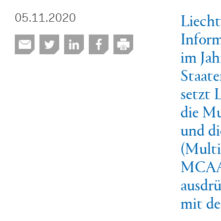
Liecht
05.11.2020
Inform
im Jah
Staate
setzt 
die Mu
und di
(Multi
MCAA)
ausdrü
mit de