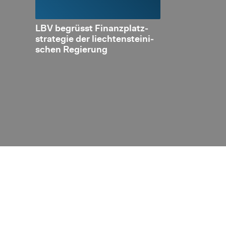
es
LBV be­grüsst Fi­nanz­platz­
Neue Sta­tis­t
an­ken­
stra­te­gie der liech­ten­stei­ni­
die At­trak­ti­v
schen Re­gie­rung
tät der Liech­
ie Ge­
Ban­ken
ge