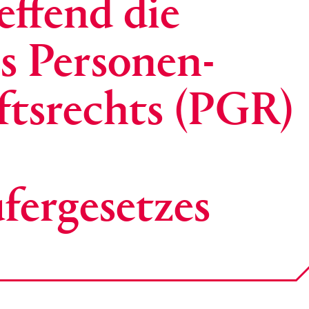
effend die
s Personen-
ftsrechts (PGR)
fergesetzes