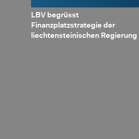
es
LBV begrüsst
Finanzplatzstrategie der
liechtensteinischen Regierung
 die
en Tage