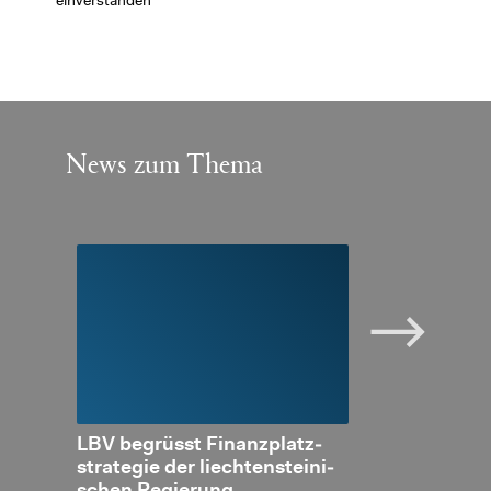
einverstanden
News zum Thema
es
LBV be­grüsst Fi­nanz­platz­
Neue Sta­tis­t
an­ken­
stra­te­gie der liech­ten­stei­ni­
die At­trak­ti­v